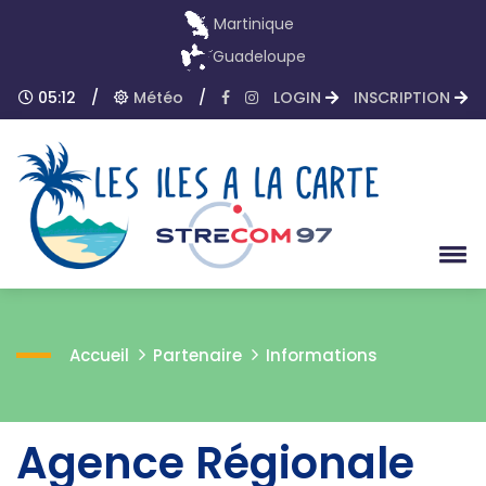
Martinique
Guadeloupe
05:12
/
Météo
/
LOGIN
INSCRIPTION
Accueil
Partenaire
Informations
Agence Régionale