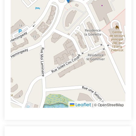
Leaflet
|
© OpenStreetMap