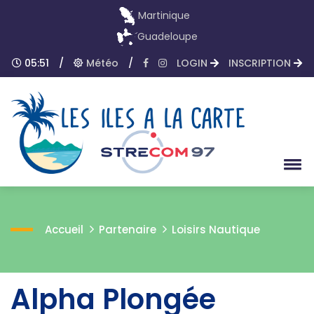
Martinique
Guadeloupe
05:51
/
Météo
/
LOGIN
INSCRIPTION
Accueil
Partenaire
Loisirs Nautique
Alpha Plongée