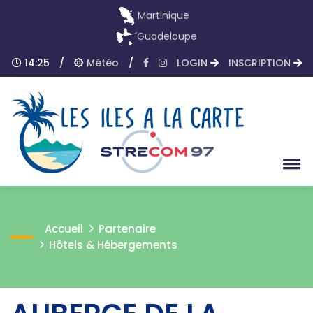
Martinique
Guadeloupe
14:25
/
Météo
/
LOGIN
INSCRIPTION
Accueil
Partenaire
Hôtels & Hébergements