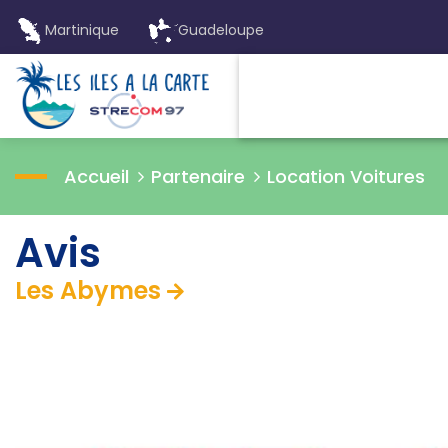
Martinique
Guadeloupe
Accueil
Partenaire
Location Voitures
Avis
Les Abymes