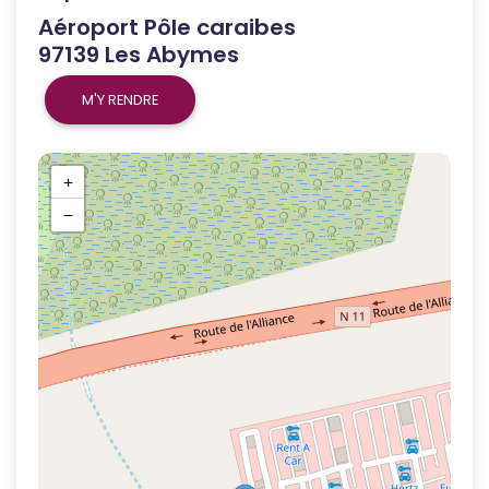
Aéroport Pôle caraibes
97139 Les Abymes
M'Y RENDRE
+
−