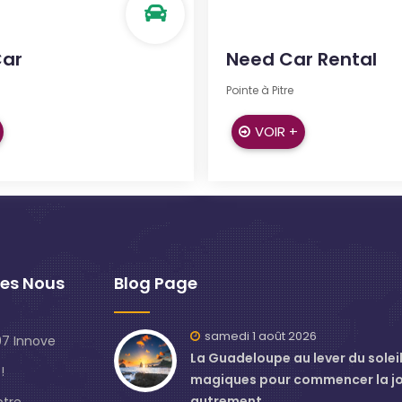
Car
Need Car Rental
Pointe à Pitre
VOIR +
es Nous
Blog Page
samedi 1 août 2026
7 Innove
La Guadeloupe au lever du soleil 
!
magiques pour commencer la j
autrement
otre