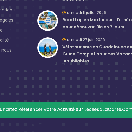
ation !
samedi 11 juillet 2026
Road trip en Martinique : l'itinér
légales
pour découvrir l'île en 7 jours
de
samedi 27 juin 2026
alité
Vélotourisme en Guadeloupe en J
 nous
Guide Complet pour des Vacan
Inoubliables
uhaitez Référencer Votre Activité Sur LesIlesaLaCarte.co