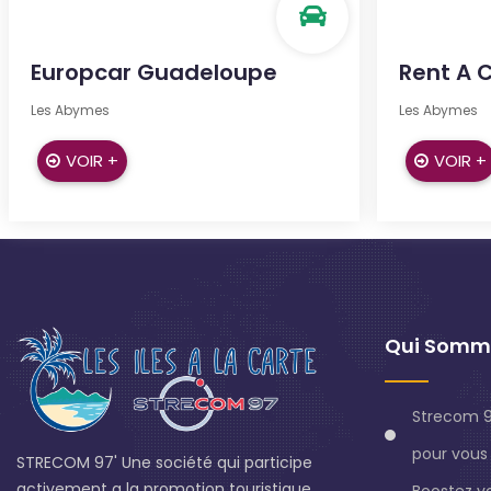
Europcar Guadeloupe
Rent A 
Les Abymes
Les Abymes
VOIR +
VOIR +
Qui Somm
Strecom 9
pour vous 
STRECOM 97' Une société qui participe
activement a la promotion touristique
Boostez v