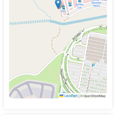
Leaflet
|
© OpenStreetMap