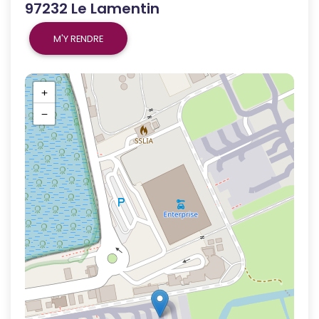
97232 Le Lamentin
M'Y RENDRE
+
−