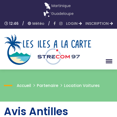
Martinique
Guadeloupe
12:46
/
Météo
/
LOGIN
INSCRIPTION
Accueil
Partenaire
Location Voitures
Avis Antilles