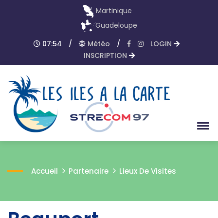
Martinique
Guadeloupe
07:54
/
Météo
/
LOGIN
INSCRIPTION
Accueil
Partenaire
Lieux De Visites