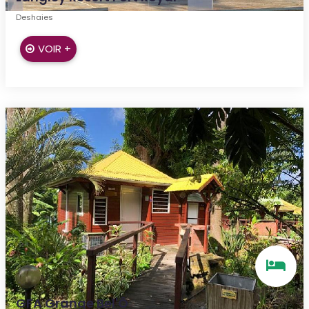
Deshaies
VOIR +
GFA Grange Bel'Ô