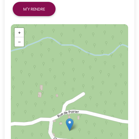
M'Y RENDRE
+
−