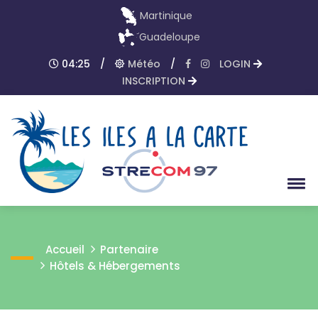
Martinique
Guadeloupe
04:25
/
Météo
/
LOGIN
INSCRIPTION
Accueil
Partenaire
Hôtels & Hébergements