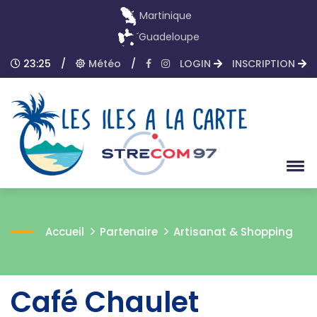
Martinique
Guadeloupe
23:25
/
Météo
/
LOGIN
INSCRIPTION
Accueil
Partenaire
Artisanat & Shopping
Café Chaulet