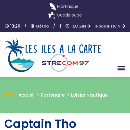
Martinique
Guadeloupe
13:20
/
Météo
/
LOGIN
INSCRIPTION
Accueil
Partenaire
Loisirs Nautique
Captain Tho