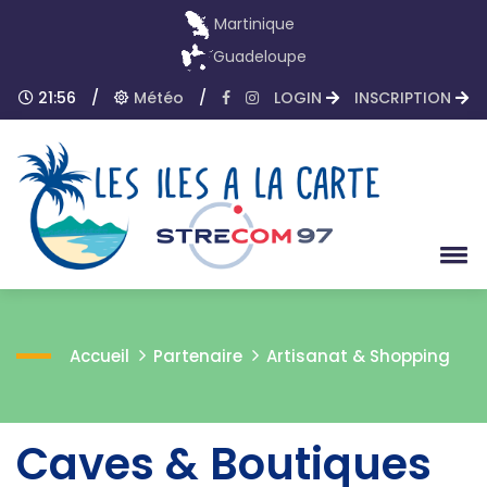
Martinique
Guadeloupe
21:56
/
Météo
/
LOGIN
INSCRIPTION
Accueil
Partenaire
Artisanat & Shopping
Caves & Boutiques