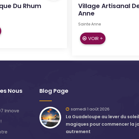
ique Du Rhum
Village Artisanal D
Anne
Sainte Anne
VOIR +
es Nous
Blog Page
samedi 1 août 2026
7 Innove
La Guadeloupe au lever du soleil 
!
magiques pour commencer la j
autrement
otre