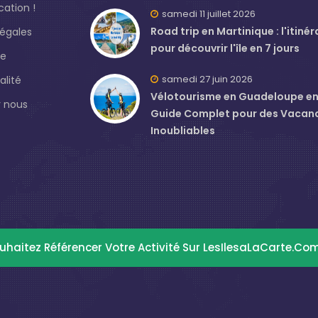
ation !
samedi 11 juillet 2026
Road trip en Martinique : l'itinér
légales
pour découvrir l'île en 7 jours
de
samedi 27 juin 2026
alité
Vélotourisme en Guadeloupe en J
 nous
Guide Complet pour des Vacan
Inoubliables
uhaitez Référencer Votre Activité Sur LesIlesaLaCarte.co