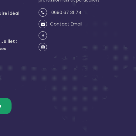
professionnels et particuliers.
0690 67 31 74
aire idéal
Contact Email
uillet :
ces
m