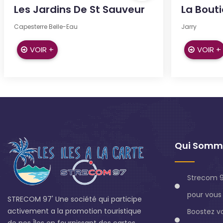
Les Jardins De St Sauveur
La Bout
Capesterre Belle-Eau
Jarry
VOIR +
VOIR +
Qui Somm
Strecom 9
pour vous 
STRECOM 97' Une société qui participe
activement a la promotion touristique
Boostez v
de nos Îles en fournissant des cartes