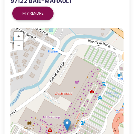
97122 BAIE-MAHAULT
M'Y RENDRE
+
−