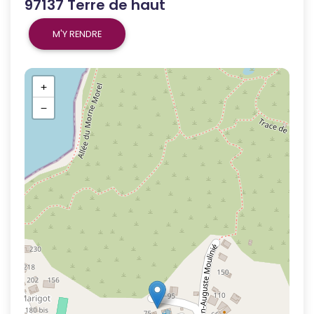
97137 Terre de haut
M'Y RENDRE
+
−