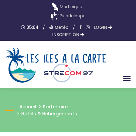
Martinique
Guadeloupe
05:04
/
Météo
/
LOGIN
INSCRIPTION
Accueil
Partenaire
Hôtels & Hébergements