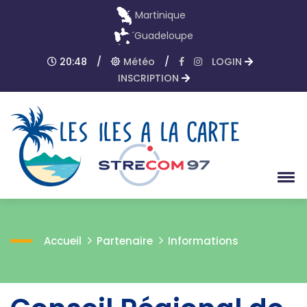
Martinique
Guadeloupe
20:48
/
Météo
/
LOGIN
INSCRIPTION
Accueil
Partenaire
Informations