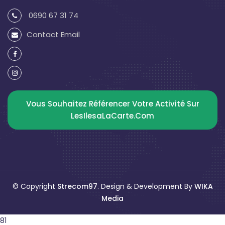
0690 67 31 74
Contact Email
Vous Souhaitez Référencer Votre Activité Sur
LesIlesaLaCarte.com
© Copyright
Strecom97
. Design & Development By
WIKA
Media
81