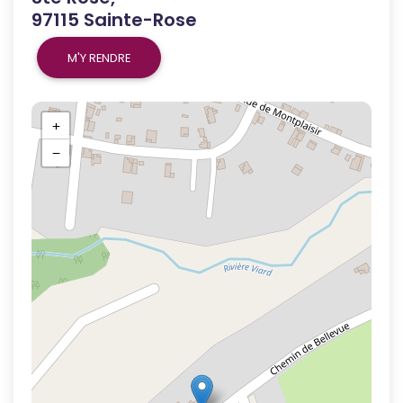
97115 Sainte-Rose
M'Y RENDRE
+
−