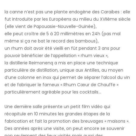
la canne n’est pas une plante endogène des Caraïbes : elle
fut introduite par les Européens au milieu du XVIIème siècle
(elle vient de Papouasie-Nouvelle-Guinée),
elle peut croître de 5 à 20 millimètres en 24h (pas mal
même si ça ne bat le record des bambous),
un rhum doit avoir été vieilli en fût pendant 3 ans pour
pouvoir bénéficier de l’appellation « rhum vieux »,
la distillerie Reimonenq a mis en place une technique
particulière de distillation, unique aux Antilles, au moyen
d’une colonne en inox qui permet de séparer l’alcool du vin
et de fabriquer le fameux « Rhum Cœur de Chauffe »
particulièrement agréable pour les cocktails…
Une dernière salle présente un petit film vidéo qui
récapitule en 10 minutes les grandes étapes de la
fabrication et fait la promotion des breuvages « maisons ».
Des années après une visite, on peut encore se souvenir
non seulement des lieux visités mais aussi des