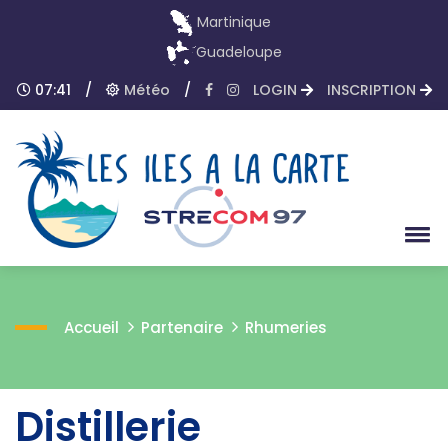
Martinique
Guadeloupe
07:41
/
Météo
/
LOGIN
INSCRIPTION
Accueil
Partenaire
Rhumeries
Distillerie