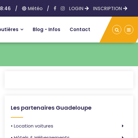
8:46
/
Météo
/
LOGIN
INSCRIPTION
outières
Blog - Infos
Contact
Les partenaires Guadeloupe
• Location voitures
• Hôtels & Hébergements