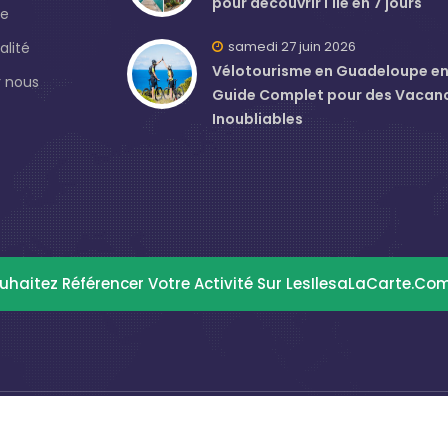
pour découvrir l'île en 7 jours
de
samedi 27 juin 2026
alité
Vélotourisme en Guadeloupe en J
 nous
Guide Complet pour des Vacan
Inoubliables
uhaitez Référencer Votre Activité Sur LesIlesaLaCarte.co
© Copyright
Strecom97
. Design & Development By
WIKA Media