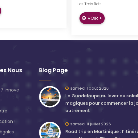
Les Trois îlets
VOIR +
es Nous
Blog Page
samedi 1 août 2026
7 Innove
La Guadeloupe au lever du soleil 
!
magiques pour commencer la j
autrement
otre
ation !
samedi 11 juillet 2026
Road trip en Martinique : l'itinér
légales