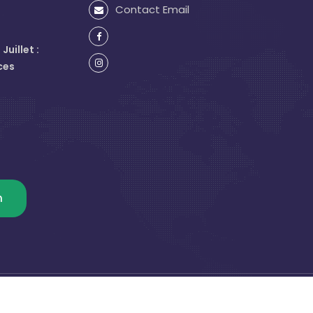
Contact Email
uillet :
ces
m