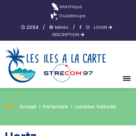
Martinique
Guadeloupe
23:54
/
Météo
/
LOGIN
INSCRIPTION
Accueil
Partenaire
Location Voitures