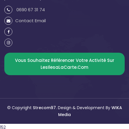
0690 67 31 74
Contact Email
Vous Souhaitez Référencer Votre Activité Sur
LesIlesaLaCarte.com
© Copyright
Strecom97
. Design & Development By
WIKA
Media
152