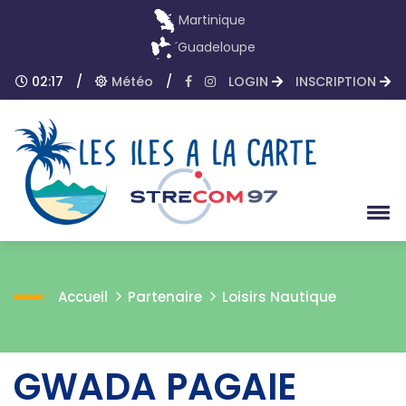
Martinique
Guadeloupe
02:17
/
Météo
/
LOGIN
INSCRIPTION
Accueil
Partenaire
Loisirs Nautique
GWADA PAGAIE