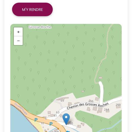
M'Y RENDRE
+
−