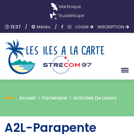
Martinique
Guadeloupe
13:37
/
Météo
/
LOGIN
INSCRIPTION
Accueil
Partenaire
Activités De Loisirs
A2L-Parapente