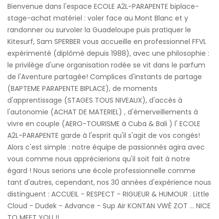
Bienvenue dans l'espace ECOLE A2L-PARAPENTE biplace-
stage-achat matériel : voler face au Mont Blanc et y
randonner ou survoler la Guadeloupe puis pratiquer le
Kitesurf, Sam SPERBER vous accueille en professionnel FFVL
expérimenté (diplômé depuis 1988), avec une philosophie :
le privilège d'une organisation rodée se vit dans le parfum
de l'Aventure partagée! Complices d'instants de partage
(BAPTEME PARAPENTE BIPLACE), de moments
d'apprentissage (STAGES TOUS NIVEAUX), d'accès à
l'autonomie (ACHAT DE MATERIEL) , d'émerveillements à
vivre en couple (AERO-TOURISME à Cuba & Bali ) l' ECOLE
A2L-PARAPENTE garde à l'esprit qu'il s'agit de vos congés!
Alors c'est simple : notre équipe de passionnés agira avec
vous comme nous apprécierions qu'il soit fait à notre
égard ! Nous serions une école professionnelle comme
tant d'autres, cependant, nos 30 années d'expérience nous
distinguent : ACCUEIL - RESPECT - RIGUEUR & HUMOUR . Little
Cloud - Dudek - Advance - Sup Air KONTAN VWÈ ZOT ... NICE
TO MEET YOU !!