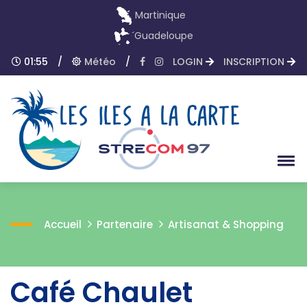
Martinique
Guadeloupe
01:55
/
Météo
/
LOGIN
INSCRIPTION
Accueil
Partenaire
Artisanat & Shopping
Café Chaulet