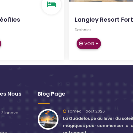
éol'Iles
Langley Resort Fort
Deshaies
VOIR +
es Nous
Blog Page
samedi 1 août 2026
7 Innove
La Guadeloupe au lever du soleil 
!
magiques pour commencer la j
autrement
otre