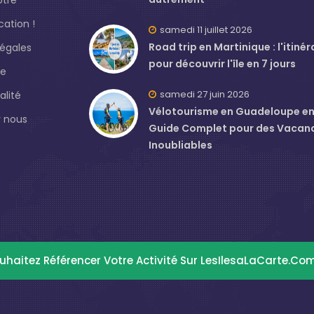
ation !
samedi 11 juillet 2026
Road trip en Martinique : l'itinér
légales
pour découvrir l'île en 7 jours
de
samedi 27 juin 2026
alité
Vélotourisme en Guadeloupe en J
 nous
Guide Complet pour des Vacan
Inoubliables
uhaitez Référencer Votre Activité Sur LesIlesaLaCarte.co