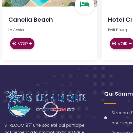
Canella Beach
Hotel Cr
Le Gosier
Petit Bourg
VOIR +
VOIR +
Qui Somm
Strecom 9
pour vous 
STRECOM 97' Une société qui participe
activement a la promotion touristique
Boostez v