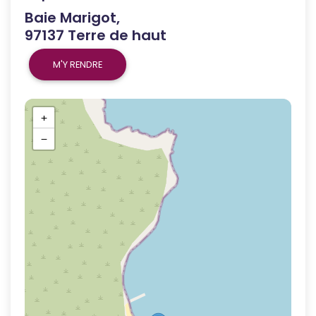
Baie Marigot,
97137 Terre de haut
M'Y RENDRE
+
−