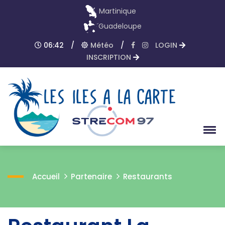
Martinique
Guadeloupe
06:42
/
Météo
/
LOGIN
INSCRIPTION
Accueil
Partenaire
Restaurants