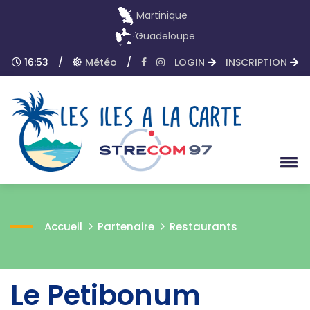
Martinique
Guadeloupe
16:53
/
Météo
/
LOGIN
INSCRIPTION
Accueil
Partenaire
Restaurants
Le Petibonum