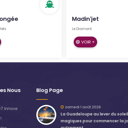
longée
Madin'jet
lets
Le Diamant
VOIR +
es Nous
Blog Page
samedi 1 août 2026
7 Innove
La Guadeloupe au lever du soleil 
!
magiques pour commencer la j
autrement
otre