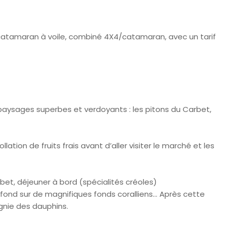
n catamaran à voile, combiné 4X4/catamaran, avec un tarif
s paysages superbes et verdoyants : les pitons du Carbet,
ation de fruits frais avant d’aller visiter le marché et les
arbet, déjeuner à bord (spécialités créoles)
lefond sur de magnifiques fonds coralliens… Après cette
agnie des dauphins.