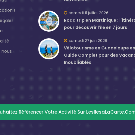
ation !
samedi 11 juillet 2026
Road trip en Martinique : l'itinér
légales
pour découvrir l'île en 7 jours
de
samedi 27 juin 2026
alité
Vélotourisme en Guadeloupe en J
 nous
Guide Complet pour des Vacan
Inoubliables
uhaitez Référencer Votre Activité Sur LesIlesaLaCarte.co