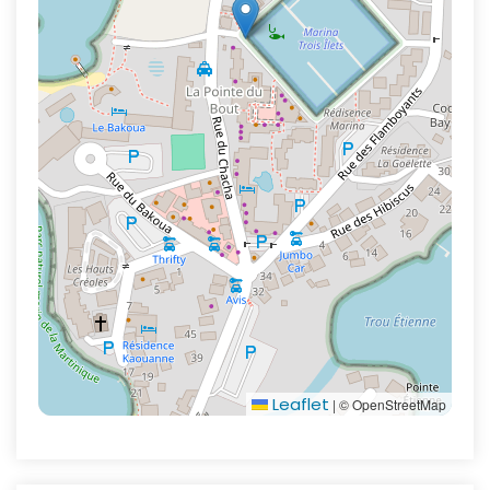
Leaflet
|
© OpenStreetMap