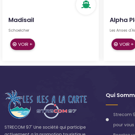
Madisail
Alpha P
Schoelcher
Les Anses d'Ar
VOIR +
VOIR +
Qui Somm
Strecom 9
pour vous 
STRECOM 97' Une société qui participe
activement a la promotion touristique
Boostez v