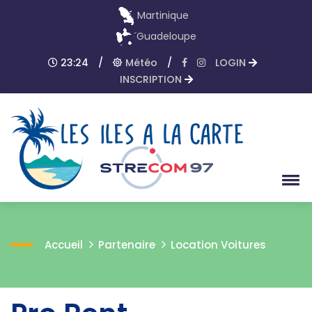
Martinique
Guadeloupe
23:24
/
Météo
/
LOGIN
INSCRIPTION
Accueil
Partenaire
Location Voitures