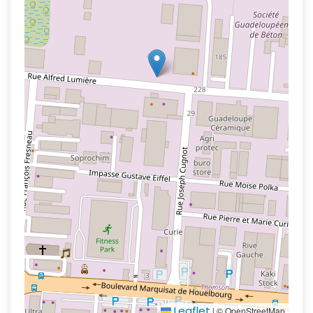
Leaflet
|
© OpenStreetMap