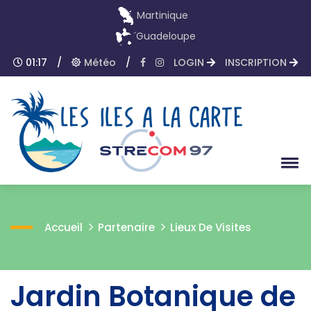
Martinique
Guadeloupe
01:17
/
Météo
/
LOGIN
INSCRIPTION
Accueil
Partenaire
Lieux De Visites
Jardin Botanique de