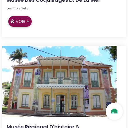
Les Trois îlets
VOIR +
Musée Régional D'histoire &