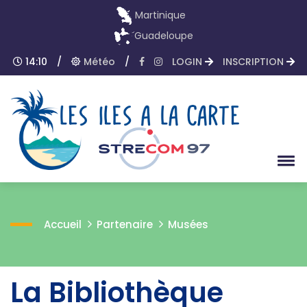
Martinique
Guadeloupe
14:10
/
Météo
/
LOGIN
INSCRIPTION
Accueil
Partenaire
Musées
La Bibliothèque