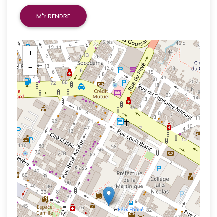
M'Y RENDRE
+
−