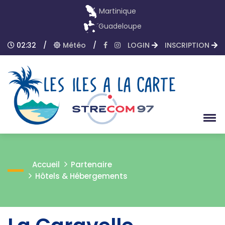
Martinique
Guadeloupe
02:32
/
Météo
/
LOGIN
INSCRIPTION
Accueil
Partenaire
Hôtels & Hébergements