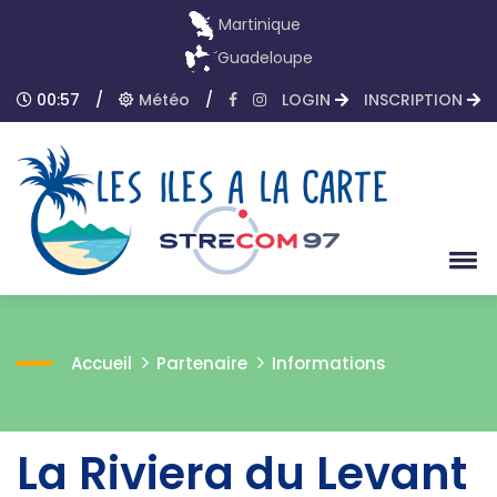
Martinique
Guadeloupe
00:57
/
Météo
/
LOGIN
INSCRIPTION
Accueil
Partenaire
Informations
La Riviera du Levant