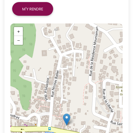
M'Y RENDRE
+
−