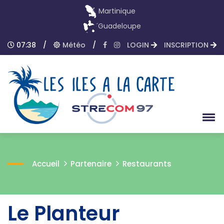
Martinique
Guadeloupe
07:38
/
Météo
/
LOGIN
INSCRIPTION
Accueil
Partenaire
Restaurants
Le Planteur