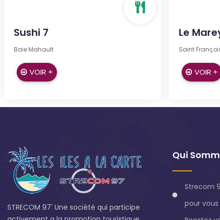
Sushi 7
Le Mare
Baie Mahault
Saint Françoi
VOIR +
VOIR +
Qui Somm
Strecom 9
pour vous 
STRECOM 97' Une société qui participe
activement a la promotion touristique
Boostez v