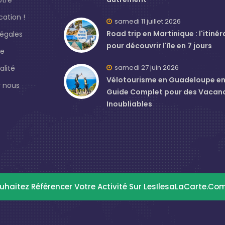
ation !
samedi 11 juillet 2026
Road trip en Martinique : l'itinér
légales
pour découvrir l'île en 7 jours
de
samedi 27 juin 2026
alité
Vélotourisme en Guadeloupe en J
 nous
Guide Complet pour des Vacan
Inoubliables
uhaitez Référencer Votre Activité Sur LesIlesaLaCarte.co