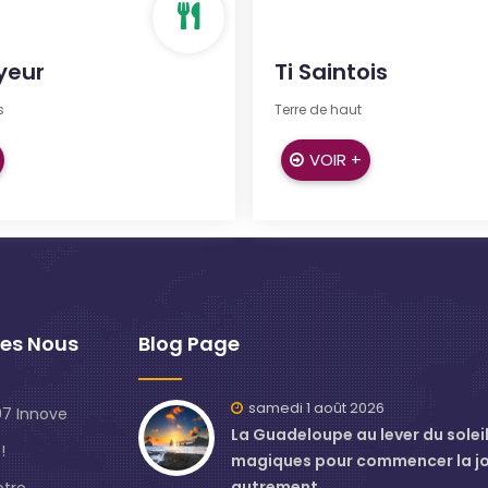
yeur
Ti Saintois
s
Terre de haut
VOIR +
es Nous
Blog Page
samedi 1 août 2026
7 Innove
La Guadeloupe au lever du soleil 
!
magiques pour commencer la j
autrement
otre