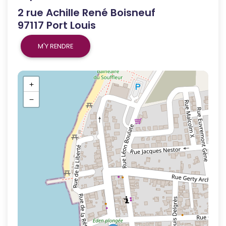
2 rue Achille René Boisneuf
97117 Port Louis
M'Y RENDRE
+
−