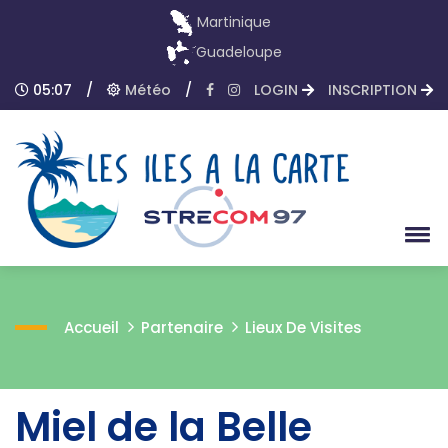
Martinique
Guadeloupe
05:07
/
Météo
/
LOGIN
INSCRIPTION
Accueil
Partenaire
Lieux De Visites
Miel de la Belle