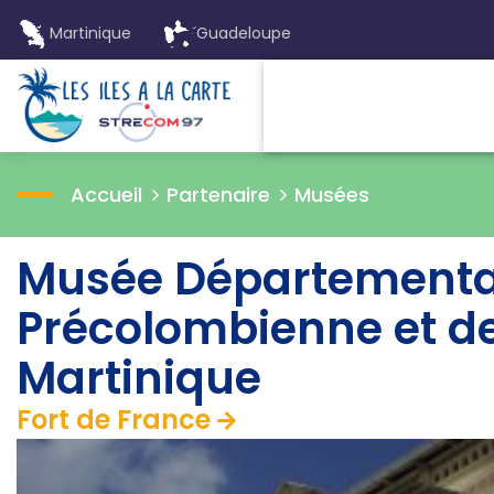
Martinique
Guadeloupe
Accueil
Partenaire
Musées
Musée Départemental
Précolombienne et de 
Martinique
Fort de France