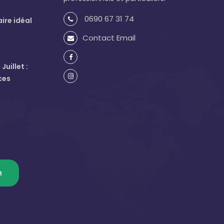
0690 67 31 74
aire idéal
Contact Email
uillet :
ces
m