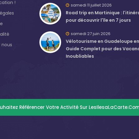
ation !
samedi 11 juillet 2026
Road trip en Martinique : l'itinér
légales
pour découvrir l'île en 7 jours
de
samedi 27 juin 2026
alité
Vélotourisme en Guadeloupe en J
 nous
Guide Complet pour des Vacan
Inoubliables
uhaitez Référencer Votre Activité Sur LesIlesaLaCarte.co