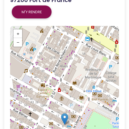
M'Y RENDRE
+
−