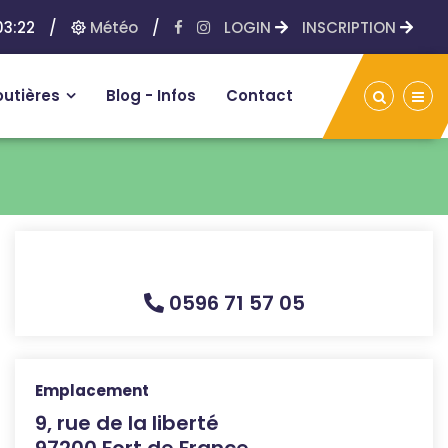
3:22
/
Météo
/
LOGIN
INSCRIPTION
outières
Blog - Infos
Contact
0596 71 57 05
Emplacement
9, rue de la liberté
97200 Fort de France