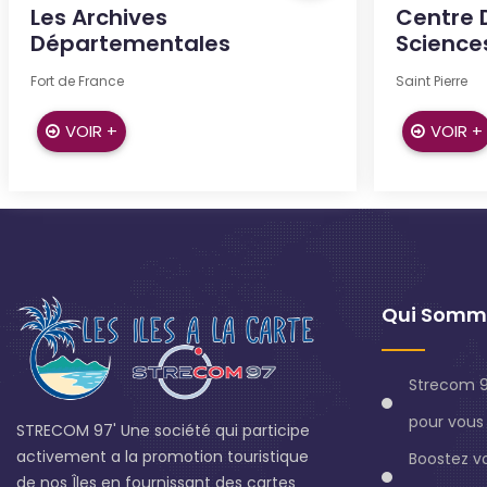
Les Archives
Centre 
Départementales
Sciences
Fort de France
Saint Pierre
VOIR +
VOIR +
Qui Somm
Strecom 9
pour vous 
STRECOM 97' Une société qui participe
activement a la promotion touristique
Boostez v
de nos Îles en fournissant des cartes