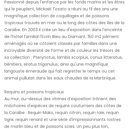
Passionné depuis l'enfance par les fonds marins et les êtres
qui le peuplent, Mickaël Tosato a réuni au fil des ans une
magnifique collection de coquillages et de poissons
tropicaux trouvés en mer ou le long des côtes des îles de la
Caraïbe. En 2003 il crée un lieu d'exposition dans l'enceinte
de l'hôtel familial l'Ecrin Bleu au Diamant. 150 m2 joliment
aménagés où se côtoient classés par familles dans une
incroyable diversité de forme et de couleur les trésors de
sa collection : Pterynotus, lambis scorpius, conus litteratus,
bénitiers, siratus trigonulus, ainsi qu'une magnifique
langouste émeraude qui fait regretter le temps ou cet
animal pullulait dans les eaux chaudes de la Martinique.
Requins et poissons tropicaux
Au mur, au-dessus des vitrines d'exposition trônent des
mâchoires d'espèces de requins coutumiers des côtes de
la Caraïbe : Requin Mako, requin citron, requin raie, requin
tigre, requin renard et une série d'impressionnants rostres
de marlin bleu et de poissons scies. Un peu plus loin,