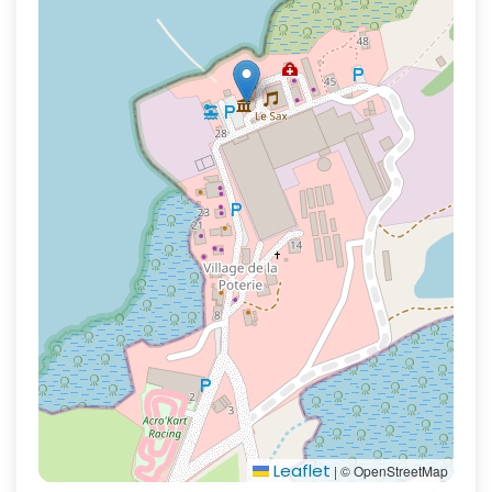
Leaflet
|
© OpenStreetMap