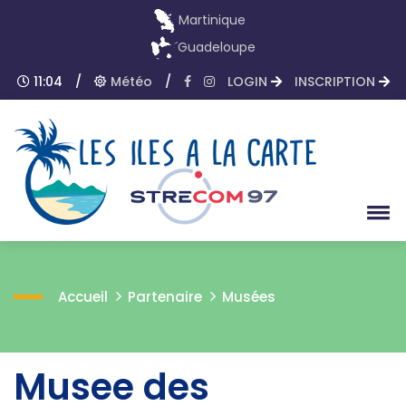
Martinique
Guadeloupe
11:04
/
Météo
/
LOGIN
INSCRIPTION
Accueil
Partenaire
Musées
Musee des