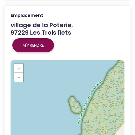
Emplacement
village de la Poterie,
97229 Les Trois îlets
M'Y RENDRE
+
−