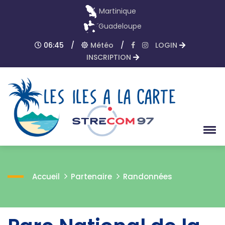
Martinique
Guadeloupe
06:45
/
Météo
/
LOGIN
INSCRIPTION
Accueil
Partenaire
Randonnées