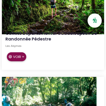
Comite Départemental Guadeloupéen De
Randonnée Pédestre
Les Abymes
VOIR +