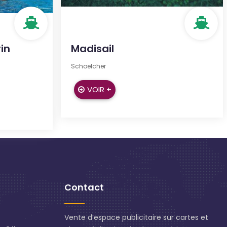
in
Madisail
Schoelcher
VOIR +
Contact
Vente d’espace publicitaire sur cartes et