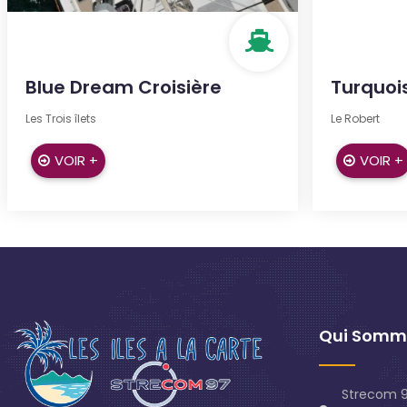
Blue Dream Croisière
Turquoi
Les Trois îlets
Le Robert
VOIR +
VOIR +
Qui Somm
Strecom 9