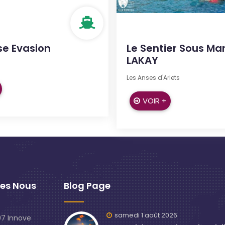
se Evasion
Le Sentier Sous Mar
LAKAY
Les Anses d'Arlets
VOIR +
es Nous
Blog Page
samedi 1 août 2026
7 Innove