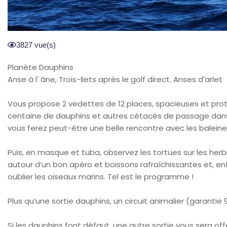
3827 vue(s)
Planète Dauphins
Anse à l' âne, Trois-Ilets après le golf direct. Anses d'arlet
Vous propose 2 vedettes de 12 places, spacieuses et prot
centaine de dauphins et autres cétacés de passage dans no
vous ferez peut-être une belle rencontre avec les baleine
Puis, en masque et tuba, observez les tortues sur les her
autour d’un bon apéro et boissons rafraîchissantes et, en
oublier les oiseaux marins. Tel est le programme !
Plus qu’une sortie dauphins, un circuit animalier (garantie
Si les dauphins font défaut, une autre sortie vous sera off