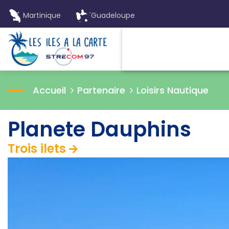
Martinique
Guadeloupe
Accueil
Partenaire
Loisirs Nautique
Planete Dauphins
Trois ilets