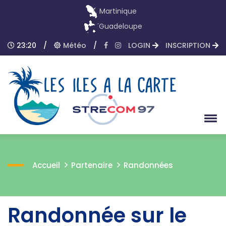
Martinique
Guadeloupe
23:20
/
Météo
/
LOGIN
INSCRIPTION
Accueil
Partenaire
Randonnées
Randonnée sur le