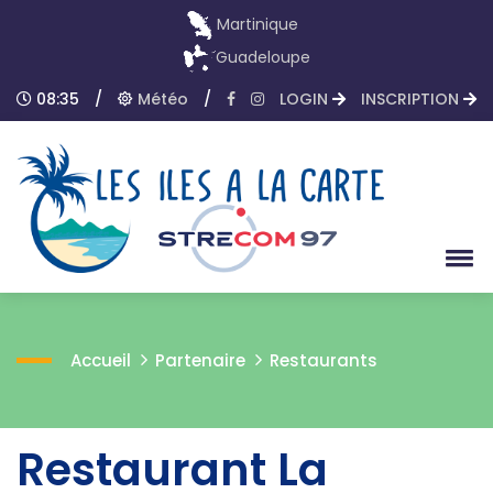
Martinique
Guadeloupe
08:35
/
Météo
/
LOGIN
INSCRIPTION
Accueil
Partenaire
Restaurants
Restaurant La