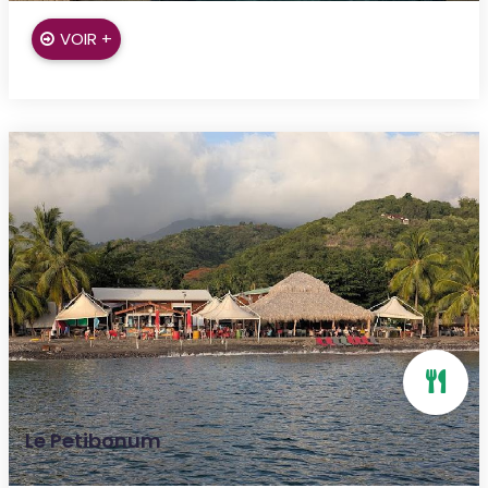
VOIR +
Le Petibonum
le carbet