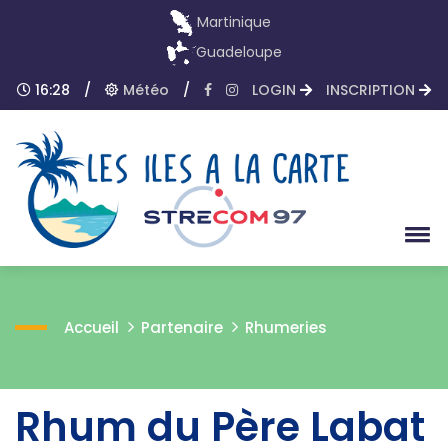
Martinique
Guadeloupe
16:28
/
Météo
/
LOGIN
INSCRIPTION
Accueil
Partenaire
Rhumeries
Rhum du Père Labat