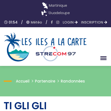
Martinique
Guadeloupe
01:54
/
Météo
/
LOGIN
INSCRIPTION
Accueil
Partenaire
Randonnées
TI GLI GLI