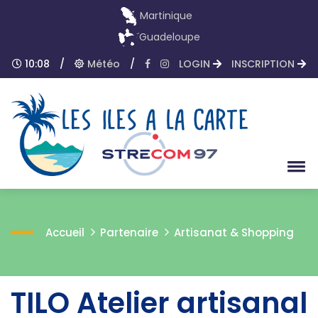
Martinique
Guadeloupe
10:08
/
Météo
/
LOGIN
INSCRIPTION
Accueil
Partenaire
Artisanat & Shopping
TILO Atelier artisanal