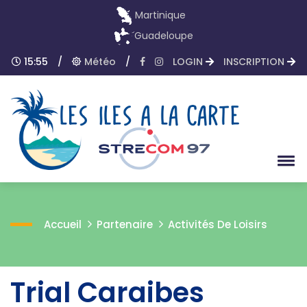
Martinique
Guadeloupe
15:55
/
Météo
/
LOGIN
INSCRIPTION
Accueil
Partenaire
Activités De Loisirs
Trial Caraibes