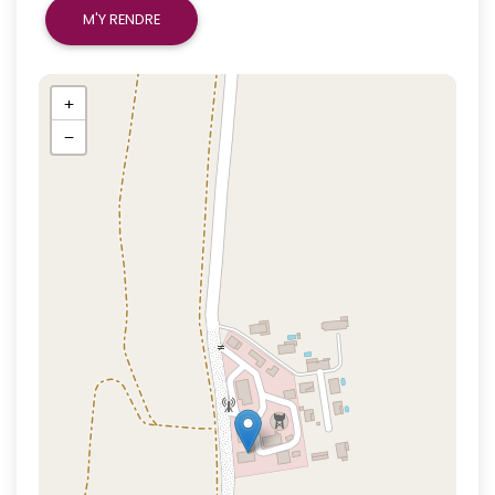
M'Y RENDRE
+
−