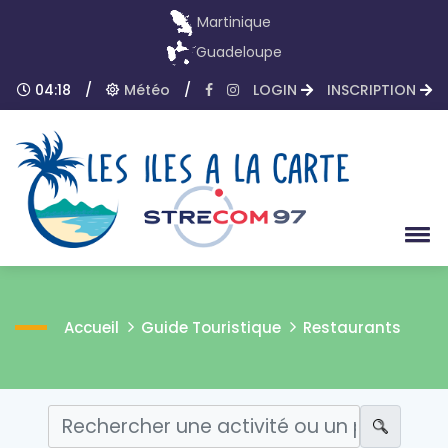
Martinique
Guadeloupe
04:18
/
Météo
/
LOGIN
INSCRIPTION
Accueil
Guide Touristique
Restaurants