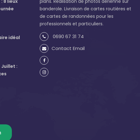
: 8 lieux
plans. Réalisation de photos aérienne sur
ournée
banderole. Livraison de cartes routières et
de cartes de randonnées pour les
professionnels et particuliers.
0690 67 31 74
aire idéal
Contact Email
uillet :
ces
m