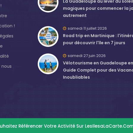
La Guadeloupe au lever du soleil 
!
magiques pour commencer la j
autrement
otre
ation !
samedi 11 juillet 2026
Road trip en Martinique : l'itinér
légales
pour découvrir l'île en 7 jours
de
samedi 27 juin 2026
alité
Vélotourisme en Guadeloupe en J
 nous
Guide Complet pour des Vacan
Inoubliables
uhaitez Référencer Votre Activité Sur LesIlesaLaCarte.co