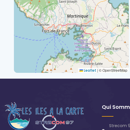
|
© OpenStreetMap
Leaflet
Qui Somm
Strecom 9