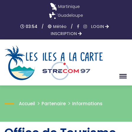
Martinique
Guadeloupe
03:54
/
Météo
/
LOGIN
INSCRIPTION
Accueil
Partenaire
Informations