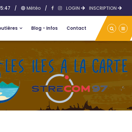
5:47
/
Météo
/
LOGIN
INSCRIPTION
outières
Blog - Infos
Contact