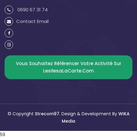
0690 67 31 74
Contact Email
Vous Souhaitez Référencer Votre Activité Sur
LesIlesaLaCarte.com
© Copyright
Strecom97
. Design & Development By
WIKA
Media
59