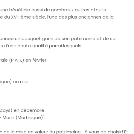
une bénéficie aussi de nombreux autres atouts
u XVII ième siècle, l’une des plus anciennes de la
e l’année un bouquet garni de son patrimoine et de sa
 d’une haute qualité parmi lesquels :
le (P.A.I.L) en février
nique) en mai
re pays) en décembre
– Marin (Martinique)]
on de la mise en valeur du patrimoine… à vous de choisir! Et