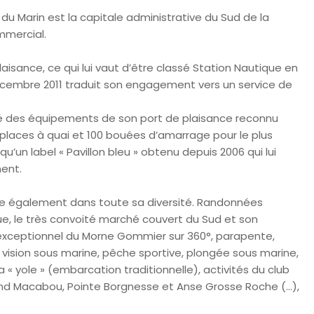
 du Marin est la capitale administrative du Sud de la
mmercial.
aisance, ce qui lui vaut d’être classé Station Nautique en
 décembre 2011 traduit son engagement vers un service de
alité des équipements de son port de plaisance reconnu
places à quai et 100 bouées d’amarrage pour le plus
qu’un label « Pavillon bleu » obtenu depuis 2006 qui lui
ment.
ille également dans toute sa diversité. Randonnées
ue, le très convoité marché couvert du Sud et son
e exceptionnel du Morne Gommier sur 360°, parapente,
vision sous marine, pêche sportive, plongée sous marine,
 la « yole » (embarcation traditionnelle), activités du club
rand Macabou, Pointe Borgnesse et Anse Grosse Roche (…),