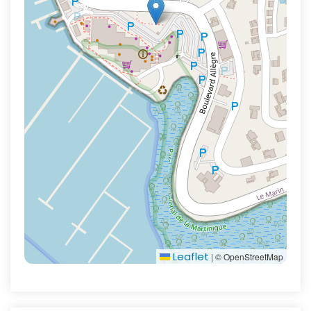
Leaflet
|
© OpenStreetMap