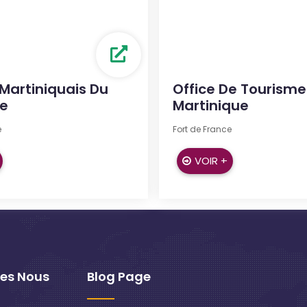
Martiniquais Du
Office De Tourisme
e
Martinique
e
Fort de France
VOIR +
es Nous
Blog Page