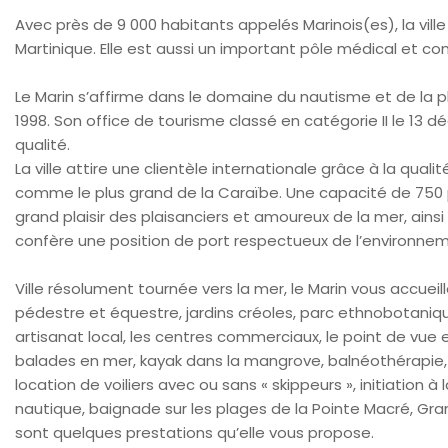
Avec près de 9 000 habitants appelés Marinois(es), la ville
Martinique. Elle est aussi un important pôle médical et co
Le Marin s’affirme dans le domaine du nautisme et de la pl
1998. Son office de tourisme classé en catégorie II le 13
qualité.
La ville attire une clientèle internationale grâce à la qu
comme le plus grand de la Caraïbe. Une capacité de 750 
grand plaisir des plaisanciers et amoureux de la mer, ainsi 
confère une position de port respectueux de l’environne
Ville résolument tournée vers la mer, le Marin vous accue
pédestre et équestre, jardins créoles, parc ethnobotaniq
artisanat local, les centres commerciaux, le point de vu
balades en mer, kayak dans la mangrove, balnéothérapie, 
location de voiliers avec ou sans « skippeurs », initiation à
nautique, baignade sur les plages de la Pointe Macré, G
sont quelques prestations qu’elle vous propose.