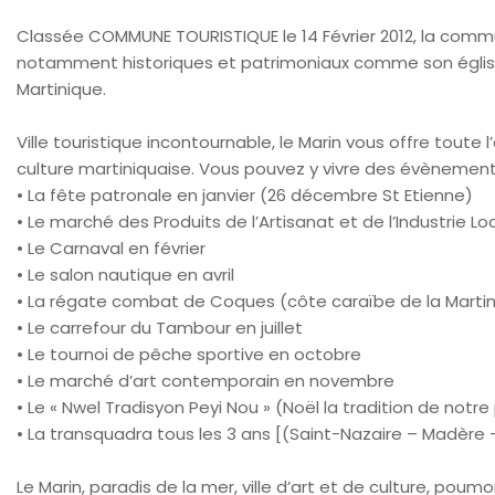
Classée COMMUNE TOURISTIQUE le 14 Février 2012, la comm
notamment historiques et patrimoniaux comme son église d
Martinique.
Ville touristique incontournable, le Marin vous offre tout
culture martiniquaise. Vous pouvez y vivre des évènements
• La fête patronale en janvier (26 décembre St Etienne)
• Le marché des Produits de l’Artisanat et de l’Industrie Loca
• Le Carnaval en février
• Le salon nautique en avril
• La régate combat de Coques (côte caraïbe de la Marti
• Le carrefour du Tambour en juillet
• Le tournoi de pêche sportive en octobre
• Le marché d’art contemporain en novembre
• Le « Nwel Tradisyon Peyi Nou » (Noël la tradition de not
• La transquadra tous les 3 ans [(Saint-Nazaire – Madère 
Le Marin, paradis de la mer, ville d’art et de culture, poum