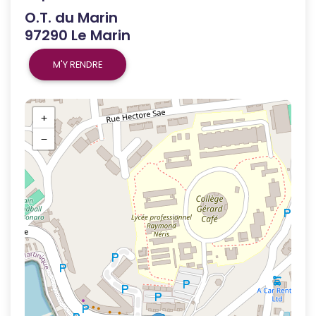
O.T. du Marin
97290 Le Marin
M'Y RENDRE
+
−