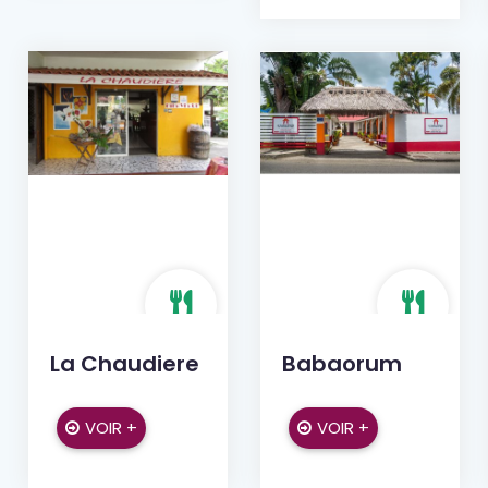
La Chaudiere
Babaorum
VOIR +
VOIR +