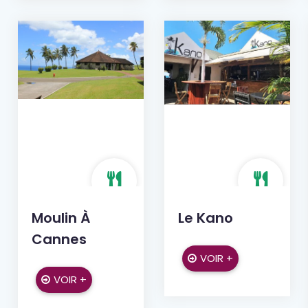
Moulin À
Le Kano
Cannes
VOIR +
VOIR +