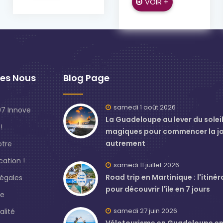
VOIR +
es Nous
Blog Page
samedi 1 août 2026
7 Innove
La Guadeloupe au lever du soleil 
!
magiques pour commencer la j
autrement
otre
ation !
samedi 11 juillet 2026
Road trip en Martinique : l'itinér
légales
pour découvrir l'île en 7 jours
de
samedi 27 juin 2026
alité