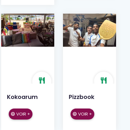
Kokoarum
Pizzbook
VOIR +
VOIR +