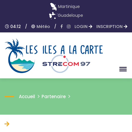
Martinique
Guadeloupe
04:12
/
Météo
/
LOGIN
INSCRIPTION
Accueil
Partenaire