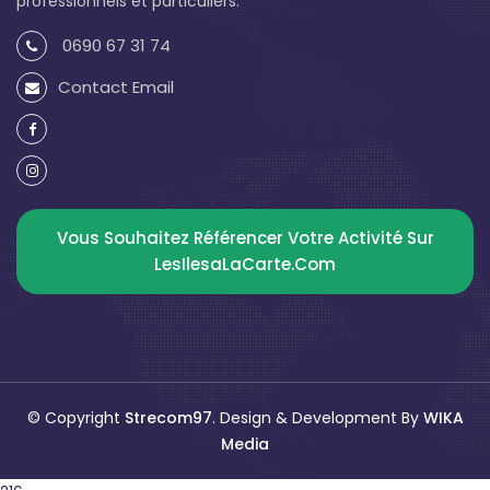
professionnels et particuliers.
0690 67 31 74
Contact Email
Vous Souhaitez Référencer Votre Activité Sur
LesIlesaLaCarte.com
© Copyright
Strecom97
. Design & Development By
WIKA
Media